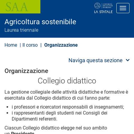
S
a
Toggl
l
t
Agricoltura sostenibile
a
a
Laurea triennale
l
c
o
Home
Il corso
Organizzazione
n
t
e
Naviga questa sezione
n
u
Organizzazione
t
o
Collegio didattico
p
r
La gestione collegiale delle attività didattiche e formative è
i
esercitata dal Collegio didattico di cui fanno parte:
n
c
i professori e ricercatori responsabili di insegnamenti;
i
i rappresentanti degli studenti nei Consigli dei
p
Dipartimenti referenti.
a
l
Ciascun Collegio didattico elegge nel suo ambito
e
un
Presidente
.