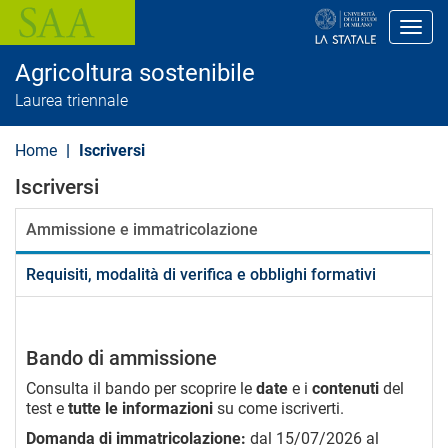
S
a
Toggl
l
t
Agricoltura sostenibile
a
a
Laurea triennale
l
c
o
Home
Iscriversi
n
t
Iscriversi
e
n
u
Ammissione e immatricolazione
t
o
Requisiti, modalità di verifica e obblighi formativi
p
r
i
n
c
Bando di ammissione
i
p
Consulta il bando per scoprire le
date
e i
contenuti
del
a
test e
tutte le informazioni
su come iscriverti.
l
e
Domanda di immatricolazione:
dal 15/07/2026 al